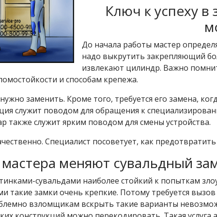
Ключ к успеху в
м
До начала работы мастер определя
надо выкрутить закрепляющий бо
извлекают цилиндр. Важно помнит
ломостойкости и способам крепежа.
нужно заменить. Кроме того, требуется его замена, ко
ация служит поводом для обращения к специализирован
р также служит ярким поводом для смены устройства.
ачественно. Специалист посоветует, как предотвратить
 мастера меняют сувальдный за
стинками-сувальдами наиболее стойкий к попыткам зл
 такие замки очень крепкие. Потому требуется вызов
блемно взломщикам вскрыть такие варианты невозможн
ких конструкций можно перекодировать. Такая услуга а