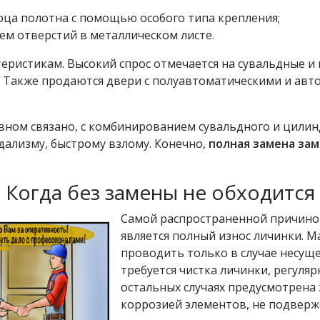
рца полотна с помощью особого типа крепления;
ем отверстий в металлическом листе.
теристикам. Высокий спрос отмечается на сувальдные 
. Также продаются двери с полуавтоматическими и ав
овном связано, с комбинированием сувальдного и цили
дализму, быстрому взлому. Конечно,
полная замена за
Когда без замены не обходится
Самой распространенной причино
является полный износ личинки. М
проводить только в случае несуще
требуется чистка личинки, регуляр
остальных случаях предусмотрена 
коррозией элементов, не подверж