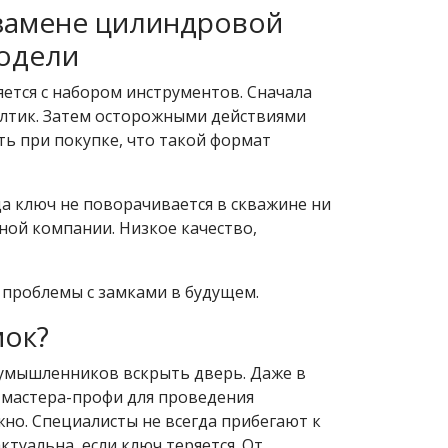
 замене цилиндровой
одели
ется с набором инструментов. Сначала
лтик. Затем осторожными действиями
ь при покупке, что такой формат
гда ключ не поворачивается в скважине ни
ной компании. Низкое качество,
 проблемы с замками в будущем.
мок?
оумышленников вскрыть дверь. Даже в
 мастера-профи для проведения
о. Специалисты не всегда прибегают к
ктуальна, если ключ теряется. От