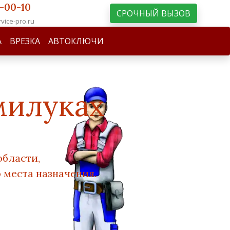
-00-10
СРОЧНЫЙ ВЫЗОВ
vice-pro.ru
А
ВРЕЗКА
АВТОКЛЮЧИ
милуках
области,
 места назначения.