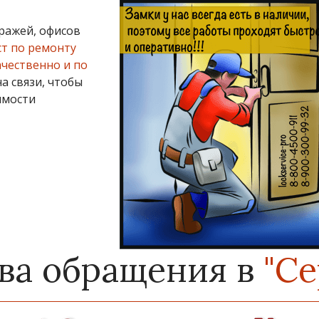
аражей, офисов
т по ремонту
ачественно и по
на связи, чтобы
имости
ва обращения в
"Се