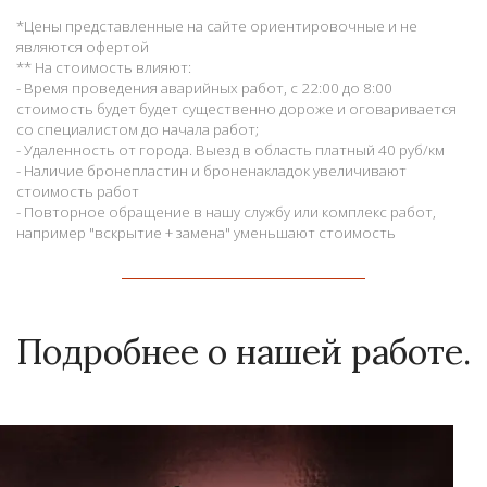
*Цены представленные на сайте ориентировочные и не
являются офертой
** На стоимость влияют:
- Время проведения аварийных работ, с 22:00 до 8:00
стоимость будет будет существенно дороже и оговаривается
со специалистом до начала работ;
- Удаленность от города. Выезд в область платный 40 руб/км
- Наличие бронепластин и броненакладок увеличивают
стоимость работ
- Повторное обращение в нашу службу или комплекс работ,
например "вскрытие + замена" уменьшают стоимость
Подробнее о нашей работе.