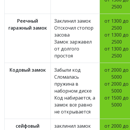
2500
Реечный
Заклинил замок
от 1300 до
гаражный замок
Отскочил стопор
2500
засова
от 1300 до
Замок заржавел
2500
от долгого
от 1300 до
простоя
2500
Кодовый замок
Забыли код
от 2000 до
Сломалась
5000
пружина в
от 2000 до
наборном диске
5000
Код набирается, а
от 1500 до
замок все равно
5000
не открывается
сейфовый
заклинил замок
от 2000 до