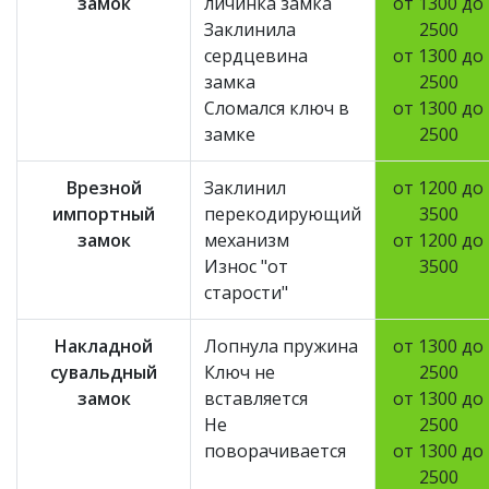
замок
личинка замка
от 1300 до
Заклинила
2500
сердцевина
от 1300 до
замка
2500
Сломался ключ в
от 1300 до
замке
2500
Врезной
Заклинил
от 1200 до
импортный
перекодирующий
3500
замок
механизм
от 1200 до
Износ "от
3500
старости"
Накладной
Лопнула пружина
от 1300 до
сувальдный
Ключ не
2500
замок
вставляется
от 1300 до
Не
2500
поворачивается
от 1300 до
2500