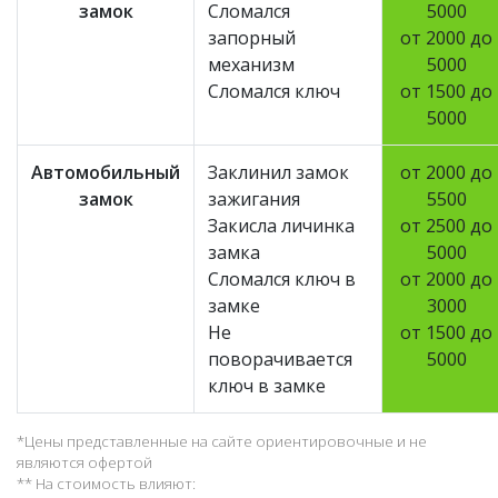
замок
Сломался
5000
запорный
от 2000 до
механизм
5000
Сломался ключ
от 1500 до
5000
Автомобильный
Заклинил замок
от 2000 до
замок
зажигания
5500
Закисла личинка
от 2500 до
замка
5000
Сломался ключ в
от 2000 до
замке
3000
Не
от 1500 до
поворачивается
5000
ключ в замке
*Цены представленные на сайте ориентировочные и не
являются офертой
** На стоимость влияют: