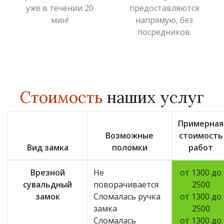
уже в течении 20
предоставляются
мин!
напрямую, без
посредников.
Стоимость
наших услуг
Примерная
Возможные
стоимость
Вид замка
поломки
работ
Врезной
Не
от 1300 до
сувальдный
поворачивается
2500
замок
Сломалась ручка
от 1300 до
замка
2500
Сломалась
от 1300 до