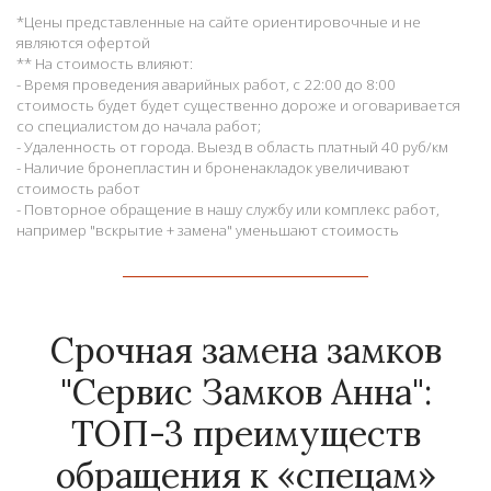
*Цены представленные на сайте ориентировочные и не
являются офертой
** На стоимость влияют:
- Время проведения аварийных работ, с 22:00 до 8:00
стоимость будет будет существенно дороже и оговаривается
со специалистом до начала работ;
- Удаленность от города. Выезд в область платный 40 руб/км
- Наличие бронепластин и броненакладок увеличивают
стоимость работ
- Повторное обращение в нашу службу или комплекс работ,
например "вскрытие + замена" уменьшают стоимость
Срочная замена замков
"Сервис Замков Анна":
ТОП-3 преимуществ
обращения к «спецам»